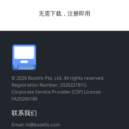
无需下载，注册即用
© 2026 Bookfo Pte. Ltd. All rights reserved.
Registration Number: 202622181G
Corporate Service Provider (CSP) License:
FA20260186
联系我们
Email:
hi@bookfo.com