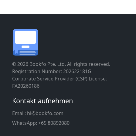
© 2026 Bookfo Pte. Ltd. All rights reserved.
Registration Number: 202622181G
Corporate Service Provider (CSP) License:
FA20260186
Kontakt aufnehmen
Email:
hi@bookfo.com
WhatsApp: +65 80892080